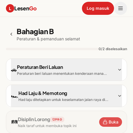
Lesen
Go
L
Log masuk
Bahagian B
Peraturan & pemanduan selamat
0
/
2
diselesaikan
Peraturan Beri Laluan
🚗
Peraturan beri laluan menentukan kenderaan mana
yang mempunyai keutamaan di persimpangan, bulatan,
dan situasi trafik lain. Mematuhi ini mengelakkan
kemalangan dan diuji secara meluas dalam peperiksaan
Had Laju & Memotong
KPP01.
🏎️
Had laju ditetapkan untuk keselamatan jalan raya di
bawah Akta Pengangkutan Jalan 1987. Memotong
mesti dilakukan dengan selamat dan hanya di tempat
yang dibenarkan oleh undang-undang.
Disiplin Lorong
PRO
🛤️
Buka
Naik taraf untuk membuka topik ini